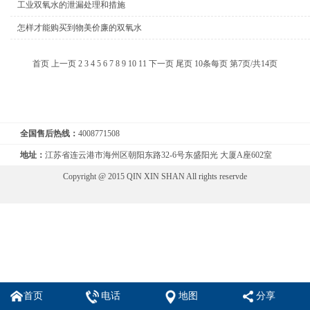
工业双氧水的泄漏处理和措施
怎样才能购买到物美价廉的双氧水
首页
上一页
2
3
4
5
6
7
8
9
10
11
下一页
尾页
10条每页
第7页/共14页
全国售后热线：
4008771508
地址：
江苏省连云港市海州区朝阳东路32-6号东盛阳光 大厦A座602室
Copyright @ 2015 QIN XIN SHAN All rights reservde
首页
电话
地图
分享