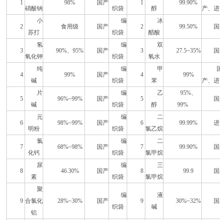
1
98%
国产
1
99.90%
硝酸钠
织袋
醇
产、进
小
编
冰
2
食用级
国产
2
99.50%
国
苏打
织袋
醋酸
氢
编
双
3
90%、95%
国产
3
27.5~35%
国
氧化钾
织袋
氧水
纯
编
甲
4
99%
国产
4
99%
碱
织袋
苯
产、进
片
编
乙
95%、
5
96%~99%
国产
5
国
碱
织袋
醇
99%
元
编
二
6
98%~99%
国产
6
99.99%
进
明粉
织袋
氯乙烷
氯
编
二
7
68%~98%
国产
7
99.90%
国
化钙
织袋
氯甲烷
尿
编
三
8
46.30%
国产
8
99.9
国
素
织袋
氯甲烷
聚
编
液
9
合氯化
28%~30%
国产
9
30%~32%
国
织袋
碱
铝