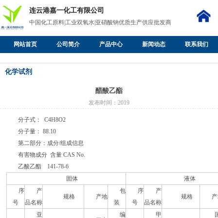
连云港嘉一化工有限公司
中国化工原料|工业双氧水|亚硝酸钠优质生产供应批发商
网站首页
公司简介
产品中心
新闻动态
联系我们
化学试剂
醋酸乙酯
发布时间：2019
分子式： C4H8O2
分子量： 88.10
第二部分：成分/组成信息
有害物成分 含量 CAS No.
乙酸乙酯 141-78-6
固体
液体
序
产
包
序
产
规格
产地
规格
产
号
品名称
装
号
品名称
亚
编
甲