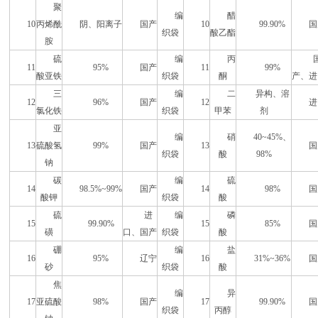
聚
编
醋
10
丙烯酰
阴、阳离子
国产
10
99.90%
国
织袋
酸乙酯
胺
硫
编
丙
11
95%
国产
11
99%
酸亚铁
织袋
酮
产、进
三
编
二
异构、溶
12
96%
国产
12
进
氯化铁
织袋
甲苯
剂
亚
编
硝
40~45%、
13
硫酸氢
99%
国产
13
国
织袋
酸
98%
钠
碳
编
硫
14
98.5%~99%
国产
14
98%
国
酸钾
织袋
酸
硫
进
编
磷
15
99.90%
15
85%
国
磺
口、国产
织袋
酸
硼
编
盐
16
95%
辽宁
16
31%~36%
国
砂
织袋
酸
焦
编
异
17
亚硫酸
98%
国产
17
99.90%
国
织袋
丙醇