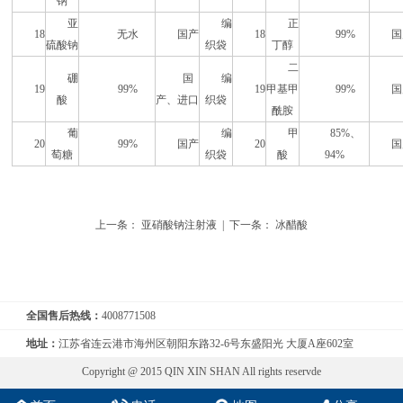
钠
亚
编
正
18
无水
国产
18
99%
国
硫酸钠
织袋
丁醇
二
硼
国
编
19
99%
19
甲基甲
99%
国
酸
产、进口
织袋
酰胺
葡
编
甲
85%、
20
99%
国产
20
国
萄糖
织袋
酸
94%
上一条：
亚硝酸钠注射液
| 下一条：
冰醋酸
全国售后热线：
4008771508
地址：
江苏省连云港市海州区朝阳东路32-6号东盛阳光 大厦A座602室
Copyright @ 2015 QIN XIN SHAN All rights reservde