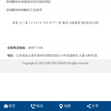
亚硝酸钠在食物添加剂方面的用处
亚硝酸钠和硝酸的工业使用
首页
上一页
1
2
3
4
5
6
7
8
9
10
下一页
尾页
10条每页
第1页/共14页
全国售后热线：
4008771508
地址：
江苏省连云港市海州区朝阳东路32-6号东盛阳光 大厦A座602室
Copyright @ 2015 QIN XIN SHAN All rights reservde
首页
电话
地图
分享