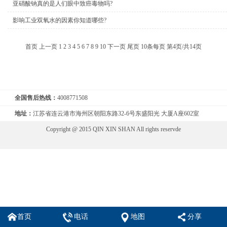
亚硝酸钠真的是人们眼中致癌毒物吗?
影响工业双氧水的因素你知道哪些?
首页
上一页
1
2
3
4
5
6
7
8
9
10
下一页
尾页
10条每页
第4页/共14页
全国售后热线：
4008771508
地址：
江苏省连云港市海州区朝阳东路32-6号东盛阳光 大厦A座602室
Copyright @ 2015 QIN XIN SHAN All rights reservde
首页
电话
地图
分享