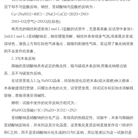
况下却不与盐酸反响。铜丝、亚硝酸钠与盐酸的反响为：
Cu+2NaNO2+4HCl = 2NaCl+CuCl2+2H2O+2NO↑
2NO+O2(空气)=2NO2(红棕色)
将亮光的铜丝刺进装有2 mol·L-1盐酸的试管中，无显着表象;在试管中参加1-
2mL0.1 mol·L-1亚硝酸钠后，铜丝缓慢溶解，铜丝外表有很多气泡;溶液逐步变成
深绿色，液面上方有红棕色气体逸出，能嗅到刺激性气味。若运用了氯化钠溶液
则不会发作此表象。
2..3与木条反响
熔融的亚硝酸钠具有必定的氧化性，能与碳或木条反响;而氯化钠熔点较
高，且不与碳发作反响。
在试管里装入1-2g NaNO2晶体，待加热溶化后把木条(或火柴梗)伸入熔体，
木条敏捷强烈焚烧，闪耀出赤色的火光，试管壁发黑。待试试冷却后加水溶解残
留物，查验溶液呈强碱性。
阐明：试验中发作的化学反响方程式为：
4NaNO2(溶融)+3C=2Na2O+3CO2↑+2N2↑
亚硝酸钠是硝酸钠的分化产品，有很高的热稳定性。试验中，木条与熔融的
亚硝酸钠反响在，并未到达其分化温度。这里氧化复原反响直接发作在+3价的N
和C之间，而不是亚硝酸钠分化生成的O2与C反响，所以笔者以为这一试验仍是