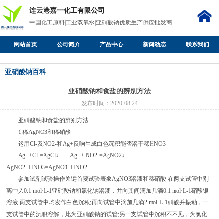
连云港嘉一化工有限公司
中国化工原料|工业双氧水|亚硝酸钠优质生产供应批发商
网站首页
公司简介
产品中心
新闻动态
联系我们
亚硝酸钠百科
亚硝酸钠和食盐的辨别方法
发布时间：2020-08-24
亚硝酸钠和食盐的辨别方法
1.稀AgNO3和稀硝酸
运用Cl-及NO2-和Ag+反响生成白色沉积能否溶于稀HNO3
Ag++Cl-=AgCl↓ Ag++ NO2-=AgNO2↓
AgNO2+HNO3=AgNO3+HNO2
参加试剂试验操作关键首要试验表象AgNO3溶液和稀硝酸 在两支试管中别
离中入0.1 mol·L-1亚硝酸钠和氯化钠溶液，并向其间滴加几滴0.1 mol·L-1硝酸银
溶液 两支试管中均发作白色沉积;再向试管中滴加几滴2 mol·L-1硝酸并振动，一
支试管中的沉积溶解，此为亚硝酸钠的试管;另一支试管中沉积不不见，为氯化