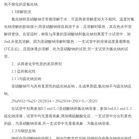
热不熔化的是氯化钠。
1.3溶解状况
氯化钠和亚硝酸钠尽管都溶解于水，可是两者溶解度却大不相同。温度对氯
化钠溶解的影响很小;而亚硝酸钠很容易溶于水，且溶解时吸热，其在热水中溶
解得更快。在室温时，称取1g等量的亚硝酸钠和氯化钠别离置于小试管中，加
2mL水使其溶解。因为亚硝酸钠溶解时吸热，一支试管中的溶液温度显着降低
(5℃左右)，且固体逐步溶解，此为亚硝酸钠的试管;另一支试管为氯化钠的试
管。
2、从两者化学性质的差异辨别
2.1 盐的氧化性
2.1.1与硫化钠反响
亚硝酸钠可与具有复原性的硫化钠反响，生成单质硫;氯化钠不与硫化钠反
响。
2NaNO2+Na2S+2H2SO4 = 2Na2SO4+2NO+S↓+2H2O
在试管中别离参加0.1 mol·L-1亚硝酸钠和氯化钠溶液，参加1mL0.1 mol·L-1
硫化钠溶液，试管中均无显着表象;滴加稀硫酸酸化后，一支试管中分出乳黄色
的硫，为亚硝酸钠溶液;另一支试管中无显着表象，为氯化钠溶液。
2..2与铜丝反响
铜丝在亚硝酸钠的存鄙人，能与盐酸发作反响;但铜丝在有氯化钠存在的状