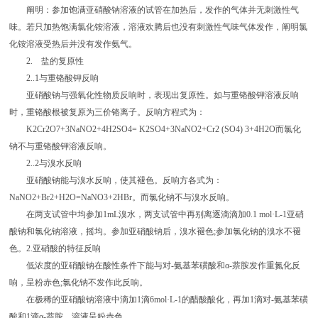
阐明：参加饱满亚硝酸钠溶液的试管在加热后，发作的气体并无刺激性气
味。若只加热饱满氯化铵溶液，溶液欢腾后也没有刺激性气味气体发作，阐明氯
化铵溶液受热后并没有发作氨气。
2. 盐的复原性
2..1与重铬酸钾反响
亚硝酸钠与强氧化性物质反响时，表现出复原性。如与重铬酸钾溶液反响
时，重铬酸根被复原为三价铬离子。反响方程式为：
K2Cr2O7+3NaNO2+4H2SO4= K2SO4+3NaNO2+Cr2 (SO4) 3+4H2O而氯化
钠不与重铬酸钾溶液反响。
2..2与溴水反响
亚硝酸钠能与溴水反响，使其褪色。反响方各式为：
NaNO2+Br2+H2O=NaNO3+2HBr。而氯化钠不与溴水反响。
在两支试管中均参加1mL溴水，两支试管中再别离逐滴滴加0.1 mol·L-1亚硝
酸钠和氯化钠溶液，摇均。参加亚硝酸钠后，溴水褪色;参加氯化钠的溴水不褪
色。2.亚硝酸的特征反响
低浓度的亚硝酸钠在酸性条件下能与对-氨基苯磺酸和α-萘胺发作重氮化反
响，呈粉赤色;氯化钠不发作此反响。
在极稀的亚硝酸钠溶液中滴加1滴6mol·L-1的醋酸酸化，再加1滴对-氨基苯磺
酸和1滴α-萘胺，溶液呈粉赤色。