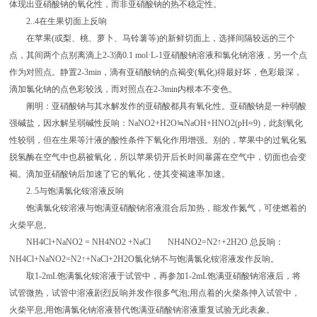
体现出亚硝酸钠的氧化性，而非亚硝酸钠的热不稳定性。
2..4在生果切面上反响
在苹果(或梨、桃、萝卜、马铃薯等)的新鲜切面上，选择间隔较远的三个
点，其间两个点别离滴上2-3滴0.1 mol·L-1亚硝酸钠溶液和氯化钠溶液，另一个点
作为对照点。静置2-3min，滴有亚硝酸钠的点褐变(氧化)得最好坏，色彩最深，
滴加氯化钠的点色彩较浅，而对照点在2-3min内根本不变色。
阐明：亚硝酸钠与其水解发作的亚硝酸都具有氧化性。亚硝酸钠是一种弱酸
强碱盐，因水解呈弱碱性反响：NaNO2+H2O≒NaOH+HNO2(pH≈9)，此刻氧化
性较弱，但在生果等汁液的酸性条件下氧化作用增强。别的，苹果中的过氧化氢
脱氢酶在空气中也易被氧化，所以苹果切开后长时间暴露在空气中，切面也会变
褐。滴加亚硝酸钠后加速了它的氧化，使其变褐速率加速。
2..5与饱满氯化铵溶液反响
饱满氯化铵溶液与饱满亚硝酸钠溶液混合后加热，能发作氮气，可使燃着的
火柴平息。
NH4Cl+NaNO2 = NH4NO2 +NaCl NH4NO2=N2↑+2H2O 总反响：
NH4Cl+NaNO2=N2↑+NaCl+2H2O氯化钠不与饱满氯化铵溶液发作反响。
取1-2mL饱满氯化铵溶液于试管中，再参加1-2mL饱满亚硝酸钠溶液后，将
试管微热，试管中溶液剧烈反响并发作很多气泡;用点着的火柴条抻入试管中，
火柴平息;用饱满氯化钠溶液替代饱满亚硝酸钠溶液重复试验无此表象。