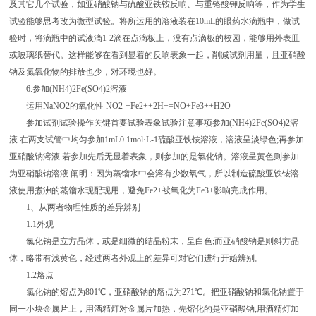
及其它几个试验，如亚硝酸钠与硫酸亚铁铵反响、与重铬酸钾反响等，作为学生
试验能够思考改为微型试验。将所运用的溶液装在10mL的眼药水滴瓶中，做试
验时，将滴瓶中的试液滴1-2滴在点滴板上，没有点滴板的校园，能够用外表皿
或玻璃纸替代。这样能够在看到显着的反响表象一起，削减试剂用量，且亚硝酸
钠及氮氧化物的排放也少，对环境也好。
6.参加(NH4)2Fe(SO4)2溶液
运用NaNO2的氧化性 NO2-+Fe2++2H+=NO+Fe3++H2O
参加试剂试验操作关键首要试验表象试验注意事项参加(NH4)2Fe(SO4)2溶
液 在两支试管中均匀参加1mL0.1mol·L-1硫酸亚铁铵溶液，溶液呈淡绿色;再参加
亚硝酸钠溶液 若参加先后无显着表象，则参加的是氯化钠。溶液呈黄色则参加
为亚硝酸钠溶液 阐明：因为蒸馏水中会溶有少数氧气，所以制造硫酸亚铁铵溶
液使用煮沸的蒸馏水现配现用，避免Fe2+被氧化为Fe3+影响完成作用。
1、从两者物理性质的差异辨别
1.1外观
氯化钠是立方晶体，或是细微的结晶粉末，呈白色;而亚硝酸钠是则斜方晶
体，略带有浅黄色，经过两者外观上的差异可对它们进行开始辨别。
1.2熔点
氯化钠的熔点为801℃，亚硝酸钠的熔点为271℃。把亚硝酸钠和氯化钠置于
同一小块金属片上，用酒精灯对金属片加热，先熔化的是亚硝酸钠;用酒精灯加