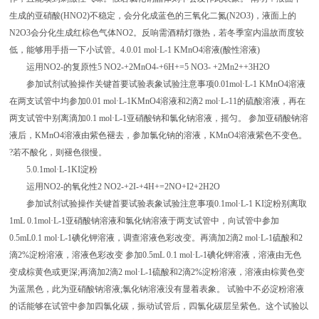
生成的亚硝酸(HNO2)不稳定，会分化成蓝色的三氧化二氮(N2O3)，液面上的
N2O3会分化生成红棕色气体NO2。反响需酒精灯微热，若冬季室内温故而度较
低，能够用手捂一下小试管。4.0.01 mol·L-1 KMnO4溶液(酸性溶液)
运用NO2-的复原性5 NO2-+2MnO4-+6H+=5 NO3- +2Mn2++3H2O
参加试剂试验操作关键首要试验表象试验注意事项0.01mol·L-1 KMnO4溶液
在两支试管中均参加0.01 mol·L-1KMnO4溶液和2滴2 mol·L-11的硫酸溶液，再在
两支试管中别离滴加0.1 mol·L-1亚硝酸钠和氯化钠溶液，摇匀。 参加亚硝酸钠溶
液后，KMnO4溶液由紫色褪去，参加氯化钠的溶液，KMnO4溶液紫色不变色。
?若不酸化，则褪色很慢。
5.0.1mol·L-1KI淀粉
运用NO2-的氧化性2 NO2-+2I-+4H+=2NO+I2+2H2O
参加试剂试验操作关键首要试验表象试验注意事项0.1mol·L-1 KI淀粉别离取
1mL 0.1mol·L-1亚硝酸钠溶液和氯化钠溶液于两支试管中，向试管中参加
0.5mL0.1 mol·L-1碘化钾溶液，调查溶液色彩改变。再滴加2滴2 mol·L-1硫酸和2
滴2%淀粉溶液，溶液色彩改变 参加0.5mL 0.1 mol·L-1碘化钾溶液，溶液由无色
变成棕黄色或更深;再滴加2滴2 mol·L-1硫酸和2滴2%淀粉溶液，溶液由棕黄色变
为蓝黑色，此为亚硝酸钠溶液;氯化钠溶液没有显着表象。 试验中不必淀粉溶液
的话能够在试管中参加四氯化碳，振动试管后，四氯化碳层呈紫色。这个试验以