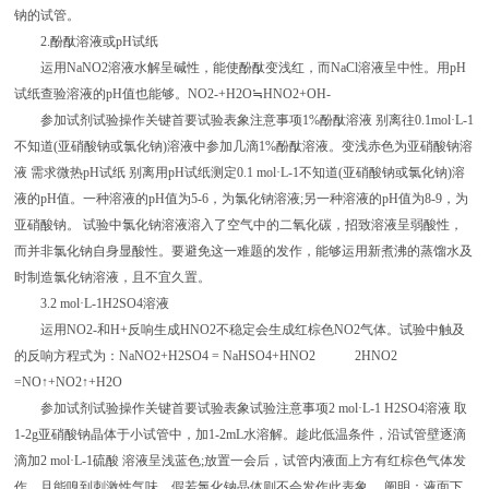
钠的试管。
2.酚酞溶液或pH试纸
运用NaNO2溶液水解呈碱性，能使酚酞变浅红，而NaCl溶液呈中性。用pH
试纸查验溶液的pH值也能够。NO2-+H2O≒HNO2+OH-
参加试剂试验操作关键首要试验表象注意事项1%酚酞溶液 别离往0.1mol·L-1
不知道(亚硝酸钠或氯化钠)溶液中参加几滴1%酚酞溶液。变浅赤色为亚硝酸钠溶
液 需求微热pH试纸 别离用pH试纸测定0.1 mol·L-1不知道(亚硝酸钠或氯化钠)溶
液的pH值。一种溶液的pH值为5-6，为氯化钠溶液;另一种溶液的pH值为8-9，为
亚硝酸钠。 试验中氯化钠溶液溶入了空气中的二氧化碳，招致溶液呈弱酸性，
而并非氯化钠自身显酸性。要避免这一难题的发作，能够运用新煮沸的蒸馏水及
时制造氯化钠溶液，且不宜久置。
3.2 mol·L-1H2SO4溶液
运用NO2-和H+反响生成HNO2不稳定会生成红棕色NO2气体。试验中触及
的反响方程式为：NaNO2+H2SO4 = NaHSO4+HNO2 2HNO2
=NO↑+NO2↑+H2O
参加试剂试验操作关键首要试验表象试验注意事项2 mol·L-1 H2SO4溶液 取
1-2g亚硝酸钠晶体于小试管中，加1-2mL水溶解。趁此低温条件，沿试管壁逐滴
滴加2 mol·L-1硫酸 溶液呈浅蓝色;放置一会后，试管内液面上方有红棕色气体发
作，且能嗅到刺激性气味。假若氯化钠晶体则不会发作此表象。 阐明：液面下