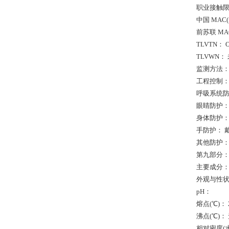
职业接触
中国 MAC
前苏联 MAC(
TLVTN： OS
TLVWN：
监测方法
工程控制：
呼吸系统防
眼睛防护：
身体防护：
手防护： 
其他防护：
第九部分
主要成分：
外观与性状
pH：
熔点(℃)： 
沸点(℃)：
相对密度(水=