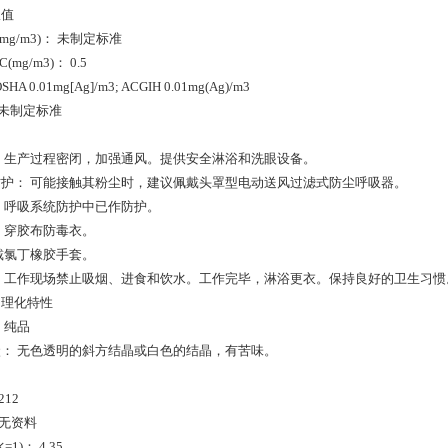
限值
(mg/m3)： 未制定标准
mg/m3)： 0.5
HA 0.01mg[Ag]/m3; ACGIH 0.01mg(Ag)/m3
 未制定标准
：
 生产过程密闭，加强通风。提供安全淋浴和洗眼设备。
护： 可能接触其粉尘时，建议佩戴头罩型电动送风过滤式防尘呼吸器。
 呼吸系统防护中已作防护。
 穿胶布防毒衣。
戴氯丁橡胶手套。
 工作现场禁止吸烟、进食和饮水。工作完毕，淋浴更衣。保持良好的卫生习惯
：理化特性
 纯品
： 无色透明的斜方结晶或白色的结晶，有苦味。
212
 无资料
1)： 4.35