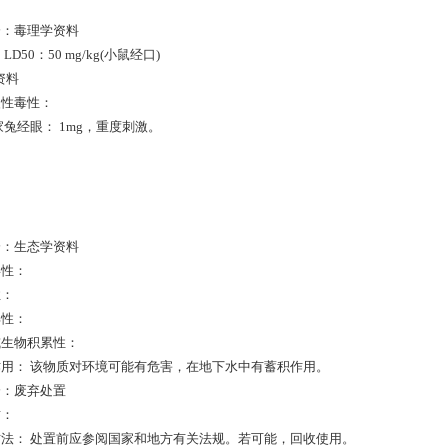
：
分：毒理学资料
D50：50 mg/kg(小鼠经口)
资料
慢性毒性：
家兔经眼： 1mg，重度刺激。
：
分：生态学资料
毒性：
性：
解性：
或生物积累性：
用： 该物质对环境可能有危害，在地下水中有蓄积作用。
分：废弃处置
质：
法： 处置前应参阅国家和地方有关法规。若可能，回收使用。