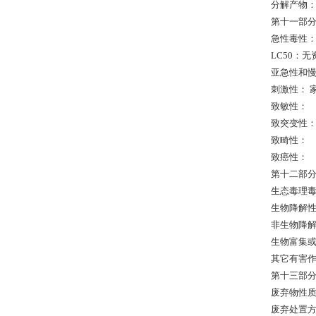
分解产物
第十一部
急性毒性： L
LC50：无
亚急性和
刺激性： 
致敏性：
致突变性
致畸性：
致癌性：
第十二部
生态毒理
生物降解
非生物降
生物富集
其它有害作
第十三部
废弃物性
废弃处置方