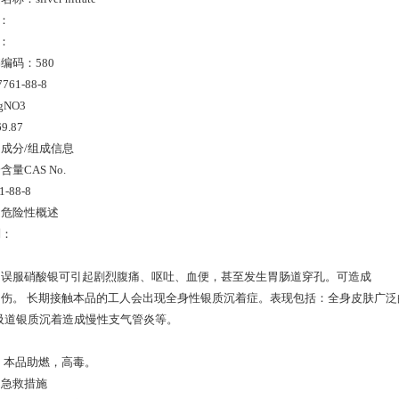
2：
2：
编码：580
761-88-8
NO3
.87
成分/组成信息
量CAS No.
-88-8
：危险性概述
别：
：
：误服硝酸银可引起剧烈腹痛、呕吐、血便，甚至发生胃肠道穿孔。可造成
伤。 长期接触本品的工人会出现全身性银质沉着症。表现包括：全身皮肤广泛
吸道银质沉着造成慢性支气管炎等。
：
 本品助燃，高毒。
：急救措施