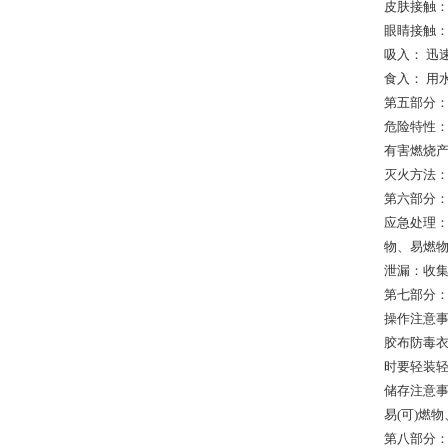
皮肤接触：
眼睛接触：
吸入： 
食入： 用
第五部分
危险特性：
有害燃烧产
灭火方法：
第六部分
应急处理：
物、易燃
泄漏：收
第七部分
操作注意
胶布防毒
时要轻装
储存注意事
易(可)燃
第八部分：