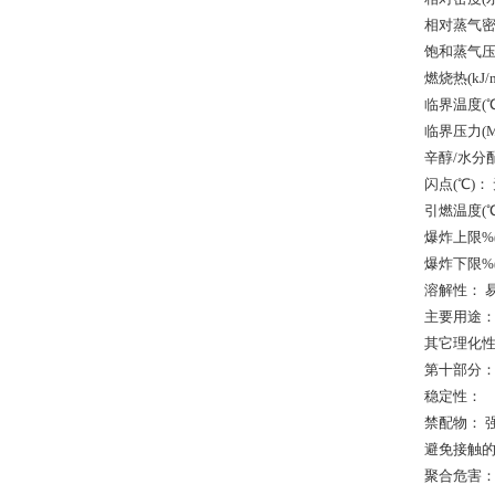
相对蒸气密度
饱和蒸气压(
燃烧热(kJ/
临界温度(℃
临界压力(M
辛醇/水分
闪点(℃)：
引燃温度(℃
爆炸上限%(
爆炸下限%(
溶解性： 
主要用途：
其它理化性质
第十部分
稳定性：
禁配物： 
避免接触的
聚合危害