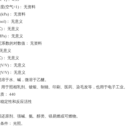
(空气=1)： 无资料
kPa)： 无资料
mol)： 无意义
)： 无意义
Pa)： 无意义
配系数的对数值： 无资料
 无意义
)： 无意义
V/V)： 无意义
V/V)： 无意义
易溶于水、碱，微溶于乙醚。
 用于照相乳剂、镀银、制镜、印刷、医药、染毛发等，也用于电子工业。
： 440
：稳定性和反应活性
强还原剂、强碱、氨、醇类、镁易燃或可燃物。
条件： 光照。
：