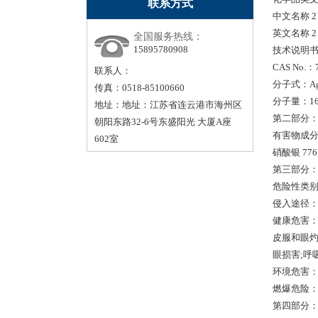
联系方式
中文名称 
英文名称 
全国服务热线：
15895780908
技术说明书
CAS No.：7
联系人：
分子式：Ag
传真：0518-85100660
分子量：169
地址：地址：江苏省连云港市海州区
第二部分：
朝阳东路32-6号东盛阳光 大厦A座
有害物成分含
602室
硝酸银 7761
第三部分
危险性类
侵入途径
健康危害
皮服和眼灼
眼损害;呼
环境危害
燃爆危险：
第四部分