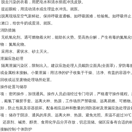
 脱去污染的衣着，用肥皂水和清水彻底冲洗皮肤。
 提起眼睑，用流动清水或生理盐水冲洗。就医。
迅速脱离现场至空气新鲜处。保持呼吸道通畅。如呼吸困难，给输氧。如呼吸停
水漱口，给饮牛奶或蛋清。就医。
：消防措施
 无机氧化剂。遇可燃物着火时，能助长火势。受高热分解，产生有毒的氮氧化
物： 氮氧化物。
 采用水、雾状水、砂土灭火。
：泄漏应急处理
 隔离泄漏污染区，限制出入。建议应急处理人员戴防尘面具(全面罩)，穿防
物或金属粉末接触。小量泄漏：用洁净的铲子收集于干燥、洁净、有盖的容器中
集回收或运至废物处理场所处置。
：操作处置与储存
事项： 密闭操作，加强通风。操作人员必须经过专门培训，严格遵守操作规程
衣，戴氯丁橡胶手套。远离火种、热源，工作场所严禁吸烟。远离易燃、可燃物
轻卸，防止包装及容器损坏。配备相应品种和数量的消防器材及泄漏应急处理设
项： 储存于阴凉、通风的库房。远离火种、热源。避免光照。库温不超过30℃
物、还原剂、碱类、醇类、食用化学品分开存放，切忌混储。储区应备有合适的
接触控制/个体防护