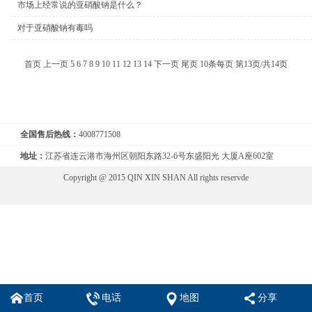
市场上经常说的亚硝酸钠是什么？
对于亚硝酸钠有毒吗
首页
上一页
5
6
7
8
9
10
11
12
13
14
下一页
尾页
10条每页
第13页/共14页
全国售后热线：
4008771508
地址：
江苏省连云港市海州区朝阳东路32-6号东盛阳光 大厦A座602室
Copyright @ 2015 QIN XIN SHAN All rights reservde
首页
电话
地图
分享