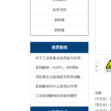
化学试剂
易制毒
易制爆
推荐新闻
对于工业双氧水的用途与作用，你知道多
亚硝酸钠（NaNO₂）的8项检验方法
切削液怎么检测是否有亚硝酸钠？
亚硝酸钠为什么有漂白作用?
盐酸
工业亚硝酸钠的用途有哪些
[中文名]
[英文名]：Hydr
[分子式]：H