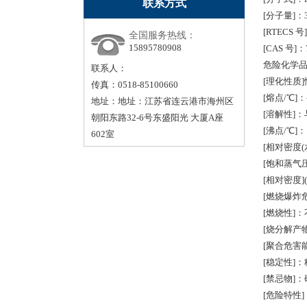
联系方式
[分子量]：3
[RTECS 号
全国服务热线：
15895780908
[CAS 号]：7
危险化学品
联系人：
[理化性质
传真：0518-85100660
[熔点/℃]：-
地址：地址：江苏省连云港市海州区
[溶解性]
朝阳东路32-6号东盛阳光 大厦A座
[沸点/℃]：1
602室
[相对密度(水=
[饱和蒸气压/k
[相对密度](
[燃烧爆炸危
[燃烧性]：
[烧分解产
[聚合危害
[稳定性]
[禁忌物]
[危险特性