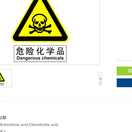
：盐酸
ochloric acid;Chlorohydric acid
Cl