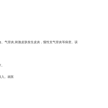
血、气管炎;刺激皮肤发生皮炎，慢性支气管炎等病变。误
疗。
吸入。就医