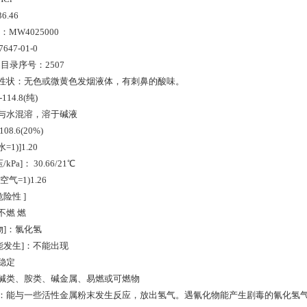
6.46
]：MW4025000
647-01-0
目录序号：2507
]性状：无色或微黄色发烟液体，有刺鼻的酸味。
114.8(纯)
：与水混溶，溶于碱液
08.6(20%)
1)]1.20
Pa]： 30.66/21℃
空气=1)1.26
险性 ]
不燃 燃
物]：氯化氢
能发生]：不能出现
：稳定
：碱类、胺类、碱金属、易燃或可燃物
]：能与一些活性金属粉末发生反应，放出氢气。遇氰化物能产生剧毒的氰化氢