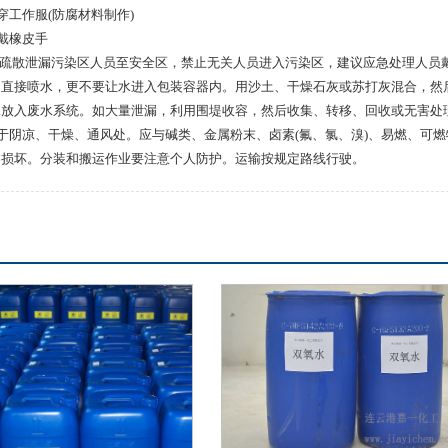
：穿工作服(防腐材料制作)
：戴橡皮手
 ]疏散泄漏污染区人员至安全区，禁止无关人员进入污染区，建议应急处理人
物直接喷水，更不要让水进入包装容器内。用沙土、干燥石灰或苏打灰混合，然
水放入废水系统。如大量泄漏，利用围堤收容，然后收集、转移、回收或无害处
存于阴凉、干燥、通风处。应与碱类、金属粉末、卤素(氟、氯、溴)、易燃、可
器损坏。分装和搬运作业要注意个人防护。运输按规定路线行驶。