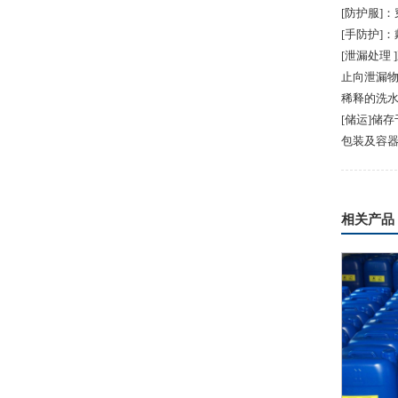
[防护服]
[手防护]
[泄漏处理
止向泄漏
稀释的洗
[储运]储
包装及容
相关产品