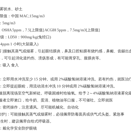
]：雾状水、砂土
限值：中国 MAC;15mg/m3
5mg/m3
OSHA 5ppm，7.5[上限值] ACGIH 5ppm，7.5mg/m3[上限值]
：LD50：900mg/kg(兔经口)
24ppm 1 小时(大鼠吸入)
害 ]接触其蒸气或烟雾，引起眼结膜炎，鼻及口腔粘膜有烧灼感，鼻衄、齿龈出
毒，可引起消化道灼伤、溃疡形成，有可能胃穿孔、腹膜炎等。
：吸入 食入
]：立即用水冲洗至少 15 分钟。或用 2%碳酸氢钠溶液冲洗。若有灼伤，就医治
]：立即提起眼睑，用流动清水冲洗 10 分钟或用 2%碳酸氢钠溶液冲洗。
迅速脱离现场至空气新鲜处。呼吸困难时给输氧。给予 2～4%碳酸氢钠溶液雾化
误服者立即漱口，给牛奶、蛋清、植物油等口服，不可催吐。立即就医
]：密闭操作，注意通风。尽可能机械化、自动化
防护]：可能接触其蒸气或烟雾时，必须佩带防毒面具或供气式头盔。紧急事
逃生时，建议佩带自给式呼吸器。
]：戴化学安全防护眼镜