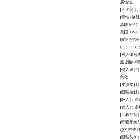
腐蚀性。
[灭火剂 
[毒性] 接触
苏联 MAC：
美国 TWA：
职业危害分级
LC50：31
[对人体危
服盐酸中
[侵入途径]
急救
[皮肤接触
[眼睛接触
[吸入]：
[食入]：
[工程控制
[呼吸系统
态抢救或
[眼睛防护