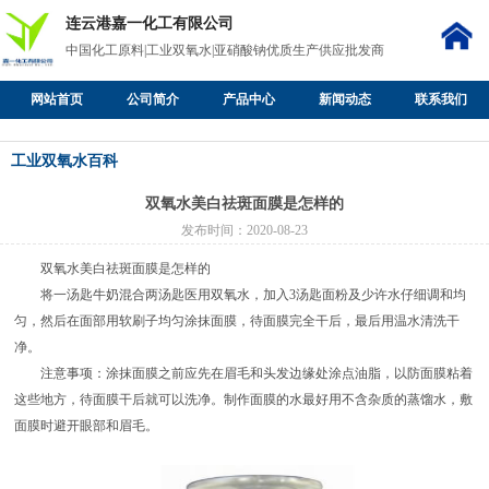
连云港嘉一化工有限公司
中国化工原料|工业双氧水|亚硝酸钠优质生产供应批发商
网站首页
公司简介
产品中心
新闻动态
联系我们
工业双氧水百科
双氧水美白祛斑面膜是怎样的
发布时间：2020-08-23
双氧水
美白祛斑面膜是怎样的
将一汤匙牛奶混合两汤匙医用双氧水，加入3汤匙面粉及少许水仔细调和均
匀，然后在面部用软刷子均匀涂抹面膜，待面膜完全干后，最后用温水清洗干
净。
注意事项：涂抹面膜之前应先在眉毛和头发边缘处涂点油脂，以防面膜粘着
这些地方，待面膜干后就可以洗净。制作面膜的水最好用不含杂质的蒸馏水，敷
面膜时避开眼部和眉毛。